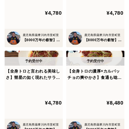
界初パウダースノー冷凍で最
界初パウダースノー冷凍で最
ださい。
高鮮度の本格刺し盛りをご自
高鮮度の本格刺し盛りをご自
¥4,780
¥4,780
宅で🐟20代女性漁師が手掛け
宅で🐟2甑島ブランド【冬ギ
では一体なぜここまで甑島ブランド鮮魚は多くの人を魅
る甑島ブランド【冬ギフト】
フト】【11月上旬予約】
了し続けているのでしょうか？3つの秘密を公開しま
【11月中旬】
す。
鹿児島県薩摩川内市里町里
鹿児島県薩摩川内市里町里
【8000万年の叡智】幻の甑島鮮魚
【8000万年の叡智】幻の甑島鮮魚
🐟天然専業の宝庫『甑島ブランド』のヒミツ①🐟～日本
列島の南岸に沿って流れる黒潮の恩恵を最大限享受～
東シナ海に浮かぶ甑島は8000万年前の地層から形成さ
【全身トロと言われる美味し
【全身トロの濃厚×カルパッ
さ】彗星の如く現れたサラブ
チョの爽やかさ】食通も唸る
れる甑島は、年間の平均気温は17.5℃であり黒潮で育っ
レッド『幻のスマガツオ』業
衝撃のウマさ誇る『幻のスマ
た鮮度抜群の魚介が一年中楽しめる知る人ぞ知る境地。
界初パウダースノー冷凍で最
ガツオカルパッチョ』業界初
高鮮度の本格刺し盛りをご自
パウダースノー冷凍で最高鮮
事実、黒潮の影響を色濃く受ける離島はアオリイカの聖
¥4,780
¥8,480
宅で🐟20代女性漁師が手掛け
度本格刺し盛り🐟甑島ブラン
る甑島ブランド【12月上旬】
ド【冬ギフト】【12月下旬予
地としても有名であり、数多くの天然鮮魚を狙える海釣
約】
りは相当のポテンシャルを持っている比類なき海域とも
鹿児島県薩摩川内市里町里
鹿児島県薩摩川内市里町里
言えるでしょう。