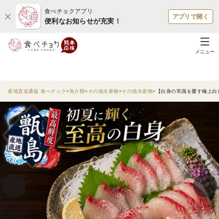
食べチョクアプリ
アプリで開く
便利なお知らせが充実！
メニュー
産地直送通販 食べチョク
魚介類
その他水産物
その他水産物
【白身の常識を覆す極上白