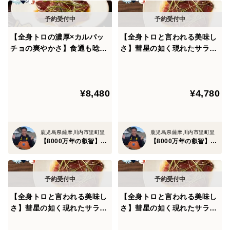
気の遠くなる歳月をかけ都内18店舗にイタリアンを展開
している四家シェフと共同開発した冷凍方法であり、ま
【全身トロの濃厚×カルパッ
【全身トロと言われる美味し
さに【日本初となる革命的な冷凍方法】でもあります。
チョの爽やかさ】食通も唸る
さ】彗星の如く現れたサラブ
パウダースノー冷凍したお刺身は、盛り付けている間に
衝撃のウマさ誇る『幻のスマ
レッド『幻のスマガツオ』業
ガツオカルパッチョ』業界初
界初パウダースノー冷凍で最
雪解けのように優しく解凍されていき、気付いたら一流
パウダースノー冷凍で最高鮮
高鮮度の本格刺し盛りをご自
料理人が盛り付けたかのような最高鮮度の刺し盛りが完
¥8,480
¥4,780
度本格刺し盛り🐟【冬ギフ
宅で🐟甑島ブランド【冬ギフ
成しています。
ト】【11月上旬】
ト】【11月下旬】
解凍でよくある煩わしい手順や、解凍時に旨味（ドリッ
鹿児島県薩摩川内市里町里
鹿児島県薩摩川内市里町里
【8000万年の叡智】幻の甑島鮮魚
【8000万年の叡智】幻の甑島鮮魚
プ）が流れ出て身が水っぽくなったりの心配など一切無
用。期間限定、この時期にしか食べられないご馳走とな
りますので、ページが公開されている今のうちにご注文
を済ませる事をおススメします。
【全身トロと言われる美味し
【全身トロと言われる美味し
さ】彗星の如く現れたサラブ
さ】彗星の如く現れたサラブ
※上限に達し次第予告なく終了しますので予めご了承く
レッド『幻のスマガツオ』業
レッド『幻のスマガツオ』業