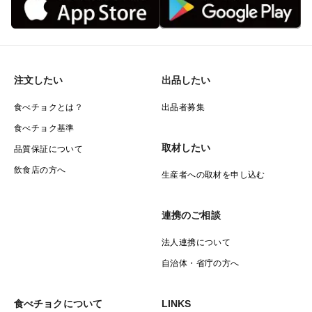
期間限定の全国うまいもん市にランクされ、今までのキ
ビナゴの概念をひっくり返すほどのプリプリとした食感
に、海のダイヤモンドとの異名を誇るほどキラキラとし
注文したい
出品したい
た宝石のような見た目。
食べチョクとは？
出品者募集
丸ごと一匹食べられる栄養満点のキビナゴは瞬く間に全
食べチョク基準
国的に大人気のネタとなっていきました。
取材したい
品質保証について
飲食店の方へ
生産者への取材を申し込む
期間限定でのデビューだったにも関わらず、あまりの人
気に今も尚、継続的にキビナゴが人気のネタとして君臨
連携のご相談
しています。
法人連携について
このキビナゴを筆頭に全国津々浦々に【最高鮮度】で届
自治体・省庁の方へ
けられる技術やノウハウがあるからこそ、日本を代表す
る超一流企業とタッグを組めるわけです。
食べチョクについて
LINKS