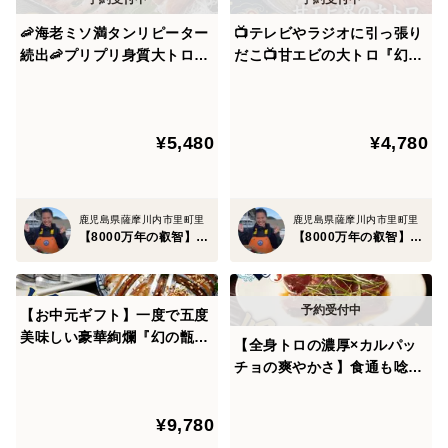
般的な魚屋やスーパーの店頭に並ぶことはまずない、ま
さに初夏の限られた数週間しか口にできない至高のブラ
🦐海老ミソ満タンリピーター
📺テレビやラジオに引っ張り
続出🦐プリプリ身質大トロの
だこ📺甘エビの大トロ『幻の
ンド天然魚です。
甘さ海老ミソ満タン『幻の生
生タカエビ』業界初パウダー
タカエビ』業界初パウダース
スノー冷凍で最高鮮度🐟甑島
あの業界ナンバー 1 のスシローが甑島のキビナゴを採用
ノー冷凍で最高鮮度🐟甑島ブ
ブランド【2026年10月上旬
¥5,480
¥4,780
し、その目利きと品質は証明済み。その同じ甑島の極上
ランド【8月中旬発送】
発送】
天然イサキを、職人が美しく仕上げたお刺身として期間
限定で解禁！
鹿児島県薩摩川内市里町里
鹿児島県薩摩川内市里町里
【8000万年の叡智】幻の甑島鮮魚
【8000万年の叡智】幻の甑島鮮魚
初夏だけ味わえる特別なご馳走です、コリコリとした弾
力あふれる極上の食感と上品に消えていく脂の甘み。
【お中元ギフト】一度で五度
美味しい豪華絢爛『幻の甑島
更には、そのままの「お刺身」としてはもちろん、皮目
【全身トロの濃厚×カルパッ
キビナゴ竜宮玉手箱食べ比べ
を残してサッと熱湯をくぐらせた伝統の「イサキの湯引
チョの爽やかさ】食通も唸る
セット』業界初パウダースノ
衝撃のウマさ誇る『幻のスマ
き」、バーナーで皮目を炙り香ばしい脂の香りを引き立
ー冷凍で最高鮮度本格刺し盛
ガツオカルパッチョ』業界初
てた「炙り刺し」、特製ポン酢でさっぱりと頂く「しゃ
¥9,780
り🐟20代女性漁師が手掛ける
パウダースノー冷凍で最高鮮
甑島ブランド