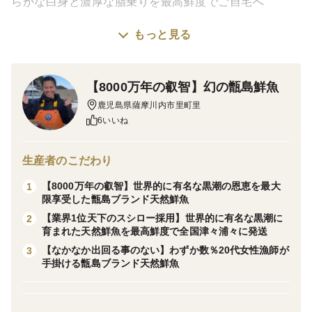
らかな白身と濃厚な脂乗りを最高鮮度でご自宅へ
もっと見る
※こちらの商品は2026年8月中下旬発送商品です。お刺
身用に捌いてお届けします。現在、予想を上回るスピー
ドでご注文が来ておりますので、ページが公開されてい
【8000万年の叡智】幻の甑島鮮魚
る今のうちにご注文を済ませる事をおススメします。
鹿児島県薩摩川内市里町里
6いいね
鹿児島県甑島ブランドの国産天然イサキは、今や市場で
はなかなか目にかかる事ができない至高の逸品。マダイ
生産者のこだわり
の上品さやサバの濃厚さとも違う、初夏の訪れとともに
【8000万年の叡智】世界的に有名な黒潮の恩恵を最大
1
劇的な変貌を遂げる「イサキ」にしか存在しない官能的
限享受した甑島ブランド天然鮮魚
な世界観があります。
【業界1位天下のスシロー採用】世界的に有名な黒潮に
2
育まれた天然鮮魚を最高鮮度で全国津々浦々に発送
【なかなか出回る事のない】わずか数％20代女性漁師が
3
東シナ海の荒波と黒潮の激しい潮流がダイレクトにぶつ
手掛ける甑島ブランド天然鮮魚
かり合う甑島。この日本屈指の激流に抗って生き抜く野
生のイサキは、全身が筋肉のように鍛え上げられ、他の