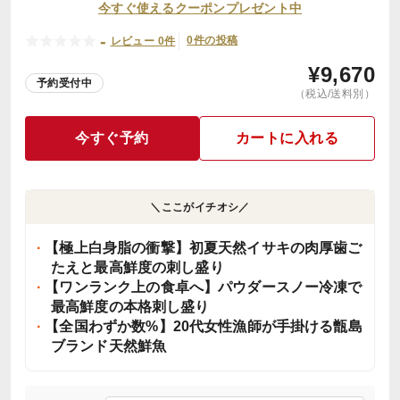
今すぐ使えるクーポンプレゼント中
-
0件の投稿
レビュー 0件
¥
9,670
予約受付中
（税込/送料別）
今すぐ予約
カートに入れる
＼ここがイチオシ／
【極上白身脂の衝撃】初夏天然イサキの肉厚歯ご
たえと最高鮮度の刺し盛り
【ワンランク上の食卓へ】パウダースノー冷凍で
最高鮮度の本格刺し盛り
【全国わずか数%】20代女性漁師が手掛ける甑島
ブランド天然鮮魚