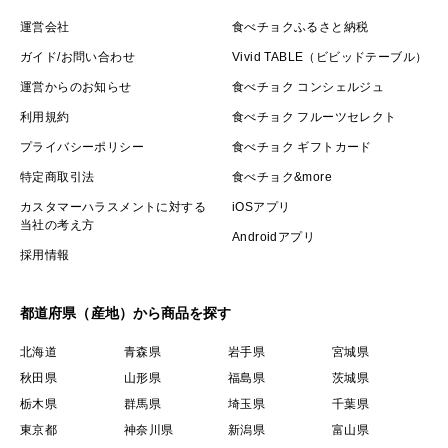
運営会社
食べチョクふるさと納税
※上限に達し次第予告なく終了させて頂きます。
ガイド/お問い合わせ
Vivid TABLE（ビビッドテーブル）
🐟天然専業の宝庫『甑島ブランド』のヒミツ③🐟～全国
運営からのお知らせ
食べチョク コンシェルジュ
に希少な20代女性漁師が手掛ける幻の鮮魚～
利用規約
食べチョク フルーツセレクト
プライバシーポリシー
食べチョク ギフトカード
全国的にもわずか数％しかいない希少な20代女性漁師が
特定商取引法
食べチョク&more
自ら船に乗り、屈強な男性と共に大量の鮮魚を相手にす
カスタマーハラスメントに対する
iOSアプリ
る勇ましさはまさに圧巻。
当社の考え方
Androidアプリ
採用情報
可愛らしい顔に似通わず豪快な網捌きを披露する傍ら、
女性らしい繊細な手捌きで丁寧に漁獲される鮮魚たちは
都道府県（産地）から商品を探す
キラキラと輝く宝石そのもの。
北海道
青森県
岩手県
宮城県
秋田県
山形県
福島県
茨城県
その宝石たちを最高鮮度のまま捌き、冷凍便で食卓へと
栃木県
群馬県
埼玉県
千葉県
お届けしていきます。
東京都
神奈川県
新潟県
富山県