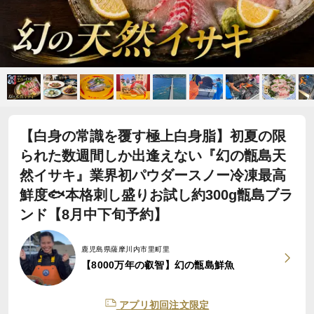
【白身の常識を覆す極上白身脂】初夏の限
られた数週間しか出逢えない『幻の甑島天
然イサキ』業界初パウダースノー冷凍最高
鮮度🐟本格刺し盛りお試し約300g甑島ブラ
ンド【8月中下旬予約】
鹿児島県薩摩川内市里町里
【8000万年の叡智】幻の甑島鮮魚
アプリ初回注文限定