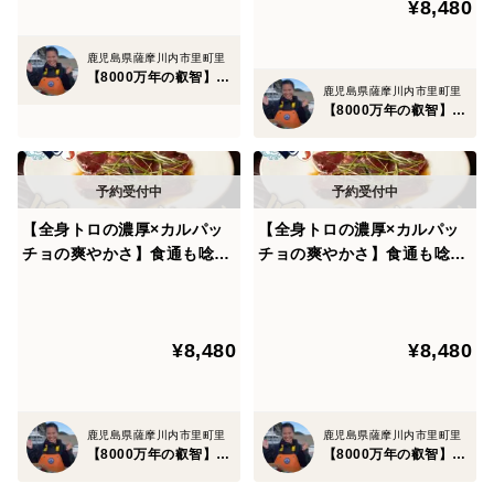
ぶしゃぶ」など、どんな食べ方でも相性抜群で主役食材
¥8,480
度本格刺し盛り🐟【12月上旬
予約】
そのもの。
鹿児島県薩摩川内市里町里
【8000万年の叡智】幻の甑島鮮魚
鹿児島県薩摩川内市里町里
安心安全に召し上がれる本物の生食感は、益々価値が高
【8000万年の叡智】幻の甑島鮮魚
騰していくべき筆頭魚類になる事でしょう。更に、その
高級魚である天然サバを漁獲後、最高鮮度の状態で職人
がお刺身に捌いて門外不出の特別な方法で瞬間冷凍。ま
るでパウダースノーかのような小さな結晶で冷凍するた
【全身トロの濃厚×カルパッ
【全身トロの濃厚×カルパッ
め、解凍もパウダースノーかのように一瞬で溶けていき
チョの爽やかさ】食通も唸る
チョの爽やかさ】食通も唸る
衝撃のウマさ誇る『幻のスマ
衝撃のウマさ誇る『幻のスマ
ます。
ガツオカルパッチョ』業界初
ガツオカルパッチョ』業界初
パウダースノー冷凍で最高鮮
パウダースノー冷凍で最高鮮
細胞を破壊せずに冷凍するため、解凍した瞬間に水揚げ
¥8,480
¥8,480
度本格刺し盛り🐟甑島ブラン
度本格刺し盛り🐟甑島ブラン
直後そのもののプリプリとした歯ごたえが完全に蘇りま
ド【冬ギフト】【11月下旬予
ド【冬ギフト】【11月中旬予
約】
約】
す。どんな角度でも光り輝くサバの身は、盛り付けるだ
けで高級料亭かのような美しい皿盛りが簡単に完成。食
鹿児島県薩摩川内市里町里
鹿児島県薩摩川内市里町里
【8000万年の叡智】幻の甑島鮮魚
【8000万年の叡智】幻の甑島鮮魚
卓に並べれば一躍主役になれるでしょう。