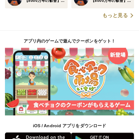
【8000万年の叡智】幻の甑島鮮魚
【8000万年の叡智】幻の甑島鮮魚
ここの鮮魚を食べずして魚介好きは語れないほど隠れた
もっと見る
名産地甑島ブランドは、全国的市場にはなかなか出回る
事のない逸品となっているのです。
アプリ内のゲームで遊んでクーポンをゲット！
※1年待ち2年待ちとなる前にページが公開されているう
ちにご注文をお済ませください。
🐟天然専業の宝庫『甑島ブランド』のヒミツ②🐟～寿司
界に君臨する天下のスシローが惚れ込む甑島ブランド～
日本の国民食とも言えるお寿司の中でも圧倒的なクオリ
ティと鮮度を誇る圧倒的業界1位のスシロー。
そのキングスシローが甑島ブランドのひと回りもふた周
iOS / Android アプリをダウンロード
りも大きいキビナゴに目を付け独占的に取引を開始。