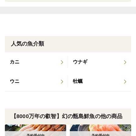
海域とは一線を画す圧倒的な「魚体の張りと身の締ま
り」を誇ります。
特に「梅雨イサキ」と呼ばれるこの時期の大型個体は、
小魚をたっぷり食べて丸々と太り、白身魚の常識を覆す
ほどの雪のように真っ白で上品な脂を身の隅々まで蓄え
人気の魚介類
ます。
カニ
ウナギ
コリコリとした強靭な歯ごたえの奥から、噛むほどに溢
れ出す清らかなのに驚くほど濃厚な旨味。これぞ、数あ
ウニ
牡蠣
る白身魚の中でも「初夏の主役」として頂点に君臨する
所以です。
その圧倒的な身の質と脂乗りの良さから、甑島産の大型
【8000万年の叡智】幻の甑島鮮魚の他の商品
イサキは水揚げされた直後に関西や関東の高級料亭、特
別な産地直送ルートへとすべて直行してしまいます。一