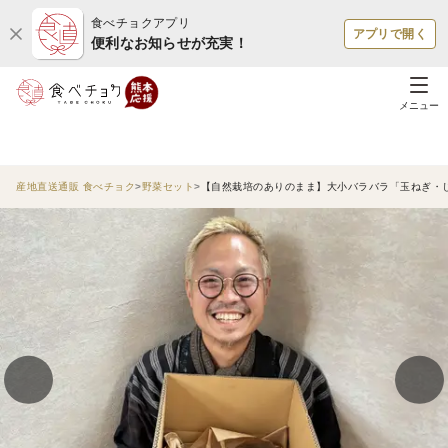
食べチョクアプリ
アプリで開く
便利なお知らせが充実！
メニュー
産地直送通販 食べチョク
野菜セット
【自然栽培のありのまま】大小バラバラ「玉ねぎ・じ