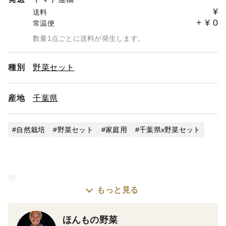
¥
送料
+
¥
0
常温便
数量1点ごとに送料が発生します。
種別
野菜セット
産地
千葉県
自然栽培
野菜セット
家庭用
千葉県x野菜セット
味
もっと見る
じっくり育てた玉ねぎ、じゃがいも、にんにくの旨味が
ぎっしり詰まっています。自然の力だけで育てたからこ
ほんもの野菜
そ、素材本来の濃厚なコクと香りが楽しんで！