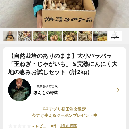
【自然栽培のありのまま】大小バラバラ
「玉ねぎ・じゃがいも」＆完熟にんにく大
地の恵みお試しセット（計2kg）
千葉県船橋市三咲
ほんもの野菜
アプリ初回注文限定
今すぐ使えるクーポンプレゼント中
-
1件の投稿
レビュー 0件