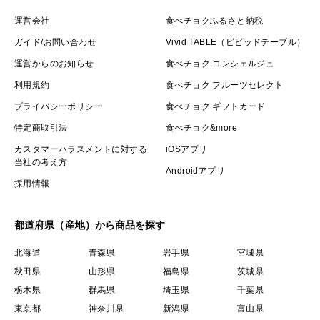
運営会社
食べチョクふるさと納税
ガイド/お問い合わせ
Vivid TABLE（ビビッドテーブル）
運営からのお知らせ
食べチョク コンシェルジュ
産地の特徴
住宅地に挟まれた自然を循環する栽培。
利用規約
食べチョク フルーツセレクト
プライバシーポリシー
食べチョク ギフトカード
特定商取引法
食べチョク&more
品種の特徴
カスタマーハラスメントに対する
iOSアプリ
日常の料理に欠かせない、味の土台となる「常備菜の三
当社の考え方
Androidアプリ
種の神器」です。どんなお料理に使っても、えぐみがな
採用情報
く、素材本来が持つ一段上の深いコクと甘みを引き出し
てくれます。
都道府県（産地）から商品を探す
北海道
青森県
岩手県
宮城県
秋田県
山形県
福島県
茨城県
栃木県
群馬県
埼玉県
千葉県
東京都
神奈川県
新潟県
富山県