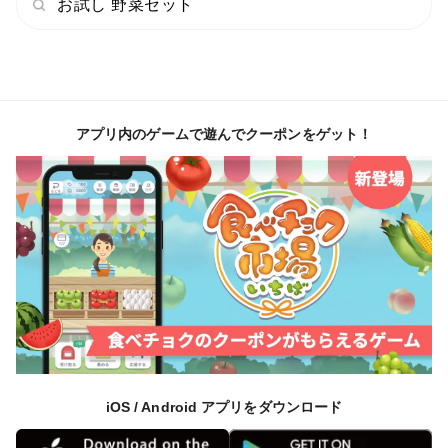
お試し 野菜セット
からこそ、その日のメニューに合わせて楽しく使い分け
ができます。
また、今回は基本の玉ねぎに加えて、サラダを彩る「紫
玉ねぎ」がほんの少量ですが混ざっている場合がありま
アプリ内のゲームで遊んでクーポンをゲット！
す（入っていたらラッキーな限定おまけ感覚でお楽しみ
ください）。
私は、感覚やイメージだけではなく、科学的根拠に基づ
いた本物の栽培を追求しています。お届けするお野菜の
箱の一番上には、実際に測定したBrix（糖度）や、えぐ
みの原因を取り除いた証拠である「硝酸態イオン数値
（ppm）」など、1ミリの嘘もない真実のデータを記載
した出荷証明シートを同梱いたします。手にした瞬間の
「確信」をお楽しみください。
iOS / Android アプリをダウンロード