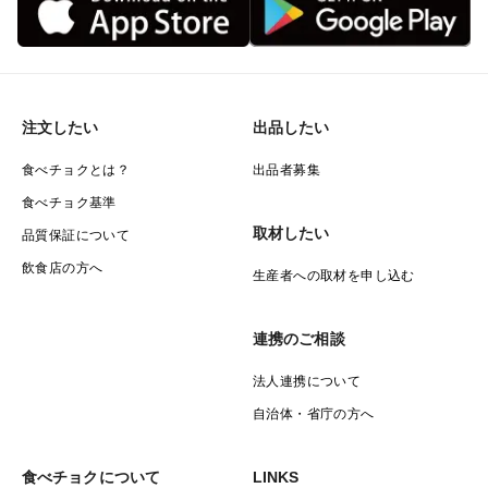
80サイズの箱を使い、お野菜同士がぶつかって傷まない
よう、クラフト紙で丁寧にクッションを作って美しく並
べた梱包でお届けします。
注文したい
出品したい
【お届けする内容量（計2kg）】
・玉ねぎ（紫玉ねぎ少量ミックス←入っってたらラッ
食べチョクとは？
出品者募集
キー）：約800g（大・中・ちび不揃い）
食べチョク基準
・じゃがいも：約800g（大・中・ちび不揃い）
取材したい
品質保証について
・にんにく：約400g（5玉前後）
飲食店の方へ
生産者への取材を申し込む
【⚠️ 配送に関する重要なお知らせ】
連携のご相談
鮮度と品質を最優先でお届けするため、大変申し訳ござ
いませんが【北海道・沖縄・離島】への発送は不可とさ
法人連携について
せていただきます。万が一ご注文いただいた場合は、
自治体・省庁の方へ
キャンセル処理となりますのであらかじめご了承くださ
い。
食べチョクについて
LINKS