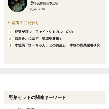
栽培・生産のこだわり
千葉県船橋市三咲
2いいね
私の畑では、薬物に頼らず自然と共生する栽培を行って
います。
今回お届けするお野菜は、工業製品のように形を揃えた
生産者のこだわり
ものではなく、自然栽培らしい「ありのままの姿」に仕
野菜が持つ「ファイトケミカル」の力
1
上がっています。サイズはちびサイズから普通のサイズ
自然を元に戻す「循環型農業」
2
まで、大小バラバラに入っています。また、自然の中で
木曽馬「ひーちゃん」との共生と、本物の野菜栄養研究
3
育った証拠として、表面に小さな虫くわれや擦れがある
場合もございますが、中身の品質には一切問題ありませ
ん。
実は、このサイズ不揃いやキズこそが、余計な薬物を使
わずに自然の力だけで育った「本物の証拠」です。
大きいものはカレーや肉じゃがなど、しっかり形を残し
野菜セットの関連キーワード
たいお料理に。小さいものは包丁を使わずにそのまま丸
ごとスープやポトフ、アヒージョに。サイズが色々ある