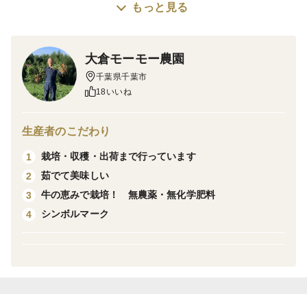
もっと見る
・煮崩れしにくいので煮込み料理に良し
・ポテトサラダ、じゃがバター
【デストロイヤー（グランドペチカ）】
大倉モーモー農園
・さつまいもに似た甘みとほくほく感
千葉県千葉市
・アントシアニン豊富で皮ごとがお勧め
18いいね
・ソテー、ポテトサラダ
【シャドクィーン】
生産者のこだわり
・北海道生まれ
栽培・収穫・出荷まで行っています
1
・ポリフェノール、アントシアニン豊富
茹でて美味しい
2
・肉身もムラサキで加熱しても綺麗
牛の恵みで栽培！ 無農薬・無化学肥料
3
・ポテトチップス、マッシュポテト
シンボルマーク
4
【マチルダ】
・スウェーデン生まれの希少品種
・煮崩れしにくいので煮込み料理に
栽培期間中農薬不使用