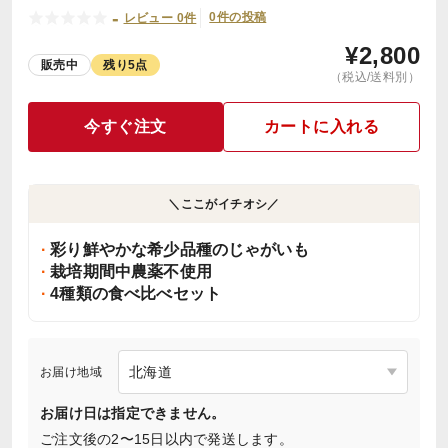
-
0件の投稿
レビュー 0件
¥
2,800
販売中
残り5点
（税込/送料別）
今すぐ注文
カートに入れる
＼ここがイチオシ／
彩り鮮やかな希少品種のじゃがいも
栽培期間中農薬不使用
4種類の食べ比べセット
お届け地域
お届け日は指定できません。
ご注文後の2〜15日以内で発送します。