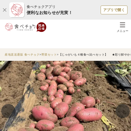
食べチョクアプリ
アプリで開く
便利なお知らせが充実！
メニュー
産地直送通販 食べチョク
野菜セット
【じゃがいも４種食べ比べセット】 ★彩り鮮やか