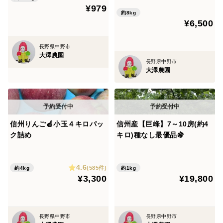
¥979
約8kg
¥6,500
長野県中野市
大澤農園
長野県中野市
大澤農園
信州りんご🍎小玉４キロパッ
信州産【巨峰】7～10房(約4
ク詰め
キロ)種なし最優品🍇
4.6
(585件)
約4kg
約1kg
¥3,300
¥19,800
長野県中野市
長野県中野市