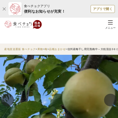
食べチョクアプリ
アプリで開く
便利なお知らせが充実！
メニュー
産地直送通販 食べチョク
果物
梅
品種おまかせ
信州産梅干し用完熟梅中～大粒混合3キ