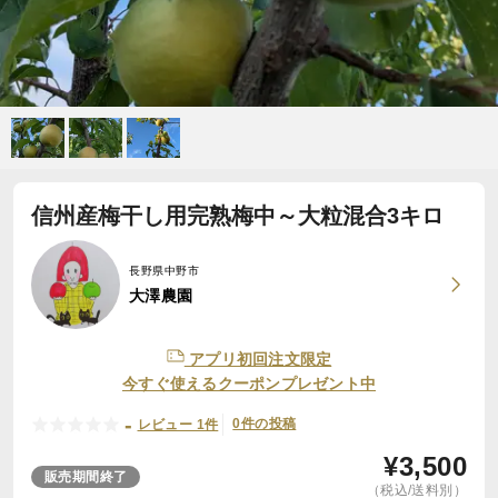
信州産梅干し用完熟梅中～大粒混合3キロ
長野県中野市
大澤農園
アプリ初回注文限定
今すぐ使えるクーポンプレゼント中
-
0件の投稿
レビュー 1件
¥
3,500
販売期間終了
（税込/送料別）