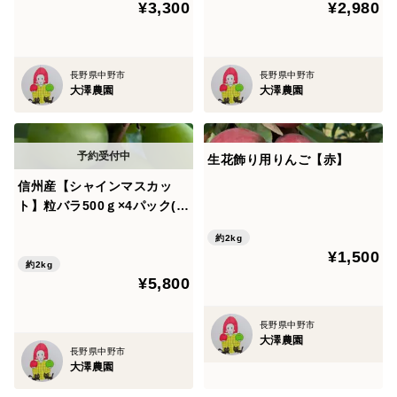
¥3,300
¥2,980
長野県中野市
長野県中野市
大澤農園
大澤農園
生花飾り用りんご【赤】
信州産【シャインマスカッ
ト】粒バラ500ｇ×4パック(2
キロ)
約2kg
¥1,500
約2kg
¥5,800
長野県中野市
大澤農園
長野県中野市
大澤農園