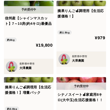
摘果りんご🍏調理用【生活応
援価格！】
信州産【シャインマスカッ
ト】7～10房(約4キロ)最優品
約1.8kg
¥979
約4kg
¥19,800
長野県中野市
大澤農園
長野県中野市
大澤農園
摘果りんご🍏調理用【生活応
援価格！】増量パック
シナノスイート🍎家庭用8キ
ロ(大中玉)生活応援価格！！
約3.8kg