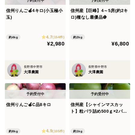
信州りんご🍎4キロ(小玉極小
信州産【巨峰】4～5房(約2キ
玉)
ロ)種なし最優品🍇
4.7
(154件)
約4kg
約2kg
¥2,980
¥6,800
長野県中野市
長野県中野市
大澤農園
大澤農園
信州りんご🍎C品8キロ
信州産【シャインマスカッ
ト】粒バラ詰め500ｇ×2パッ
ク(1キロ)
4.9
(105件)
約8kg
約1kg