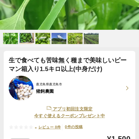
生で食べても苦味無く種まで美味しいピー
マン箱入り1.5キロ以上(中身だけ)
鹿児島県鹿児島市
猪飼農園
アプリ初回注文限定
今すぐ使えるクーポンプレゼント中
-
0件の投稿
レビュー 0件
¥
1,500