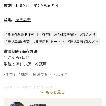
種別
野菜
ピーマン
京みどり
産地
鹿児島県
農薬化学肥料不使用
野菜
特別栽培認証
京みどり
鹿児島県x野菜
鹿児島県xピーマン
鹿児島県x京みどり
賞味期限 / 保存方法
発送から7日間
常温で涼しい所、冷蔵庫
▪生でも苦味無く種まで食べられます
▪農薬．化学肥料不使用(通年)
もっと見る
▪桜島の火山灰土