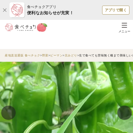
食べチョクアプリ
アプリで開く
便利なお知らせが充実！
メニュー
産地直送通販 食べチョク
野菜
ピーマン
京みどり
生で食べても苦味無く種まで美味しいピ