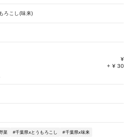
ろこし(味来)
¥
+
¥
30
。
野菜
千葉県xとうもろこし
千葉県x味来