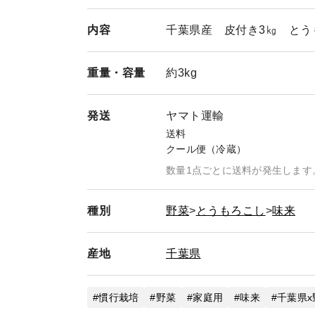
内容
千葉県産 皮付き3㎏ とうも
重量・
容量
約3kg
発送
ヤマト運輸
送料
クール便（冷蔵）
数量1点ごとに送料が発生します
種別
野菜
とうもろこし
味来
産地
千葉県
慣行栽培
野菜
家庭用
味来
千葉県x