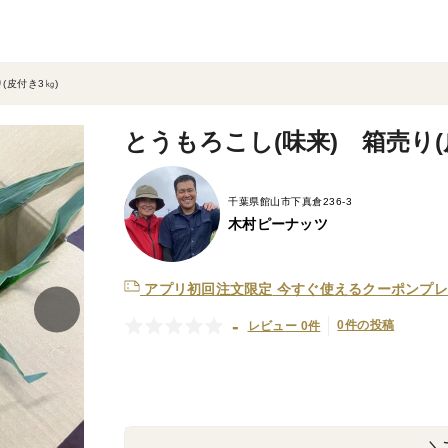
(皮付き3㎏)
とうもろこし(味来) 箱売り(
千葉県館山市下真倉236-3
木村ピーナッツ
アプリ初回注文限定
今すぐ使えるクーポンプレ
-
0件の投稿
レビュー 0件
＼