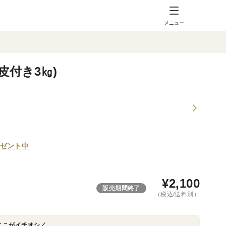
メニュー
皮付き3㎏)
ゼント中
¥
2,100
販売期間終了
（税込/送料別）
ここがイチオシ／