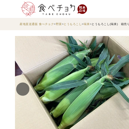
産地直送通販 食べチョク
野菜
とうもろこし
味来
とうもろこし(味来) 箱売り