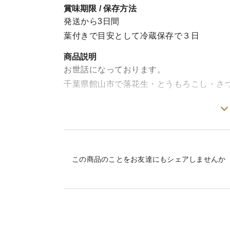
賞味期限 / 保存方法
発送から3日間
葉付きで目安として冷蔵保存で３日
商品説明
お世話になっております。
千葉県館山市で落花生・とうもろこし・さ
旬のとうもろこし「味来」が収穫できまし
保存状態を維持するために葉付・皮付きで
この商品のことをお友達にもシェアしませんか
旬の商品
千葉県産
とうもろこし
味来