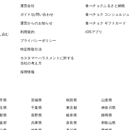
運営会社
食べチョクふるさと納税
ガイド/お問い合わせ
食べチョク コンシェルジュ
午前中・12時～14時・14時～16時・16時～
運営からのお知らせ
食べチョク ギフトカード
望しない
利用規約
iOSアプリ
し込む
の中からご選択お願いいたします。
プライバシーポリシー
ご希望が無いようでしたら「希望しない」
特定商取引法
カスタマーハラスメントに対する
当社の考え方
【生産地】山形県酒田市産
採用情報
【生産者】作ぜん農園
【栽培方法】農薬化学肥料不使用/自然栽培
手県
宮城県
秋田県
山形県
玉県
千葉県
東京都
神奈川県
梨県
長野県
岐阜県
静岡県
阪府
兵庫県
奈良県
和歌山県