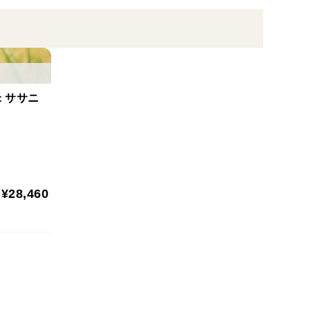
上品な味です。粘り気が少なく、ほぐれやすいのも特
す。
が多いので、米自体の主張が少なくおかずの味を引き
た上品な味が好まれていました。
 ササニ
が少なくなった現在でも継続して使用されており、薄
っています。
最高の品種とも言われていますが、天候によって品質
¥28,460
弱いことから生産量が激減している幻のお米です。
かつ乾燥機には搬入しますが晴天の昼間の乾いた空気