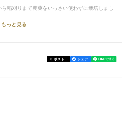
から稲刈りまで農薬をいっさい使わずに栽培しまし
もっと見る
素成分の流亡が無く、稲刈り時に出る廃藁と籾摺りで
運にして、土中微生物の繁殖につなげてガス沸きを無
ポスト
シェア
でお知らせください。
かじめご了承ください。
。