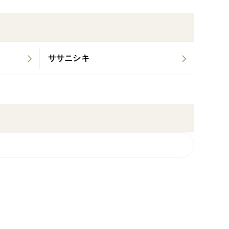
田市で、農薬や化学肥料を使わず家畜糞尿堆肥も投入
による栽培方法で育てた安心米です。
ササニシキ
ず、手間ひまをかけて栽培しました。
目に作ったこだわり米です。
きません、米糠の同梱もできません、ご了承お願いい