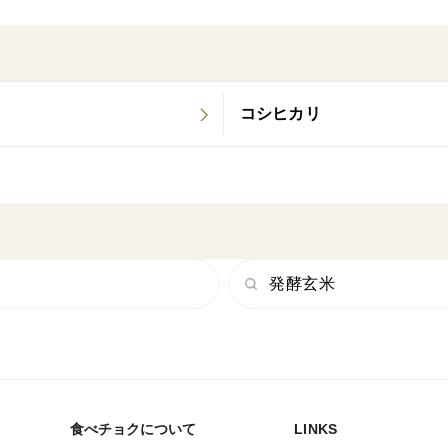
＝＝＝＝＝＝＝＝＝＝
全国有数の美味しいお米の産地・山形県酒
しない、お米本来の生命力と土中の微生物
コシヒカリ
田植えから稲刈りまで農薬をいっさい使わ
ひたむきに米作りに向き合い、農家が真面
ご希望であれば精米致します。
発酵玄米
精米料金の追加はありません。
精米により目減りいたします、小分けはで
たします。
食べチョクについて
LINKS
※配達希望時間帯ご選択いただけます。