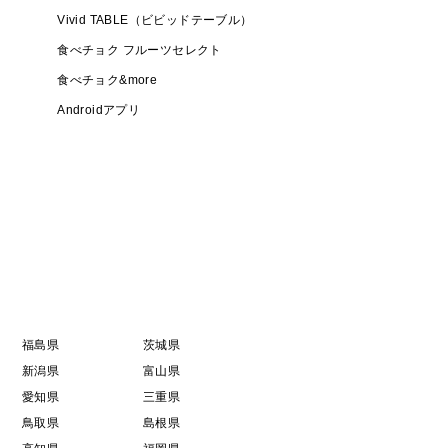
Vivid TABLE（ビビッドテーブル）
食べチョク フルーツセレクト
18時・18時～20時・19時～21時・20時～21時・希
食べチョク&more
Androidアプリ
で発送いたします、ご了承ください。
米
福島県
茨城県
新潟県
富山県
愛知県
三重県
鳥取県
島根県