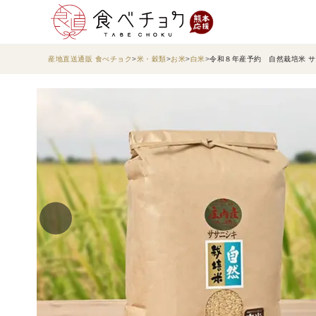
産地直送通販 食べチョク
米・穀類
お米
白米
令和８年産予約 自然栽培米 ササ