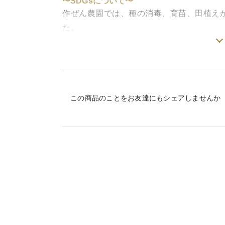
〜SDGsについて〜
作ぜん農園では、種の消毒、育苗、田植え
た。
また、化学肥料を一切使用しないので、窒
出る籾殻を秋から翌年の田植えまで表層耕
くしています。
自然栽培 米の旨みたっぷり
この商品のことをお友達にもシェアしませんか
ササニシキ 令和８年産 山形県庄内米
玄米 ２０kg(５kg×４袋)
精米をご希望の方はご購入時にメッセージ
ご注文をいただいた後に精米いたします。
精米後は1〜2割ほど目減りしますのであら
白米か分搗(５・７)ご指定お願い致します