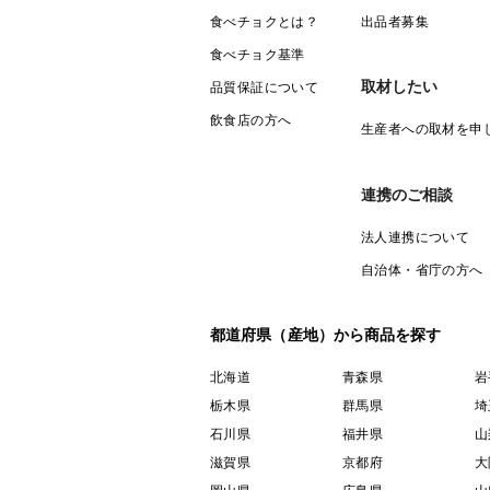
食べチョクとは？
出品者募集
食べチョク基準
取材したい
品質保証について
飲食店の方へ
生産者への取材を申
連携のご相談
法人連携について
自治体・省庁の方へ
都道府県（産地）から商品を探す
北海道
青森県
岩
栃木県
群馬県
埼
石川県
福井県
山
滋賀県
京都府
大