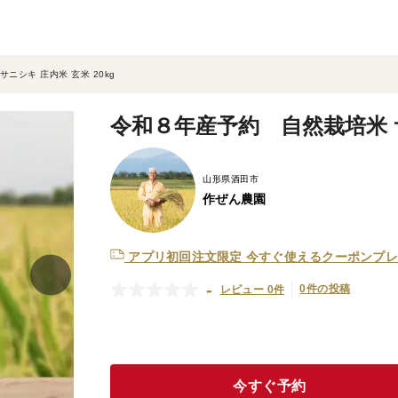
ニシキ 庄内米 玄米 20kg
令和８年産予約 自然栽培米 サ
山形県酒田市
作ぜん農園
アプリ初回注文限定
今すぐ使えるクーポンプレ
-
0件の投稿
レビュー 0件
今すぐ予約