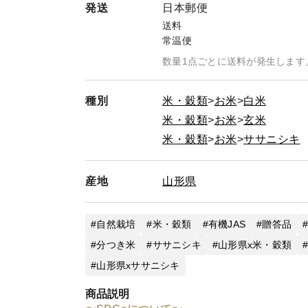
発送
日本郵便
送料
常温便
数量1点ごとに送料が発生します
種別
米・穀類
お米
白米
米・穀類
お米
玄米
米・穀類
お米
ササニシキ
産地
山形県
自然栽培
米・穀類
有機JAS
贈答品
分つき米
ササニシキ
山形県x米・穀類
山形県xササニシキ
商品説明