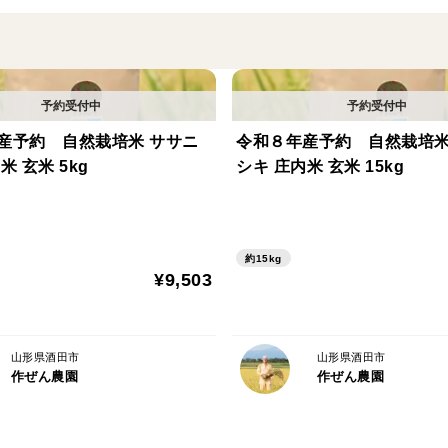
ササニシキの味の特徴は、さっぱりとした
徴で、高級寿司店でよく使用されるお米で
本来の日本食は、淡い味付けの素朴な料理
立たせるササニシキのようなさっぱりとし
産予約 自然栽培米 ササニ
令和８年産予約 自然栽培米
米 玄米 5kg
シキ 庄内米 玄米 15kg
それゆえ、高級和食店や寿司店では生産量
味が好みの高齢者世代にも根強い人気を誇
約15kg
ササニシキは気候や土壌の条件によっては
¥9,503
が大きく変わりますし、冷害やいもち病に
山形県酒田市
山形県酒田市
そんなんなサニシキを自然栽培にしてなお
作ぜん農園
作ぜん農園
だけで風乾燥して水分をさげています。
安全で安心できるお米です。