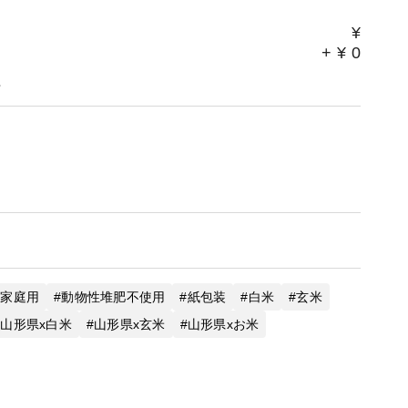
¥
+
¥
0
。
家庭用
動物性堆肥不使用
紙包装
白米
玄米
山形県x白米
山形県x玄米
山形県xお米