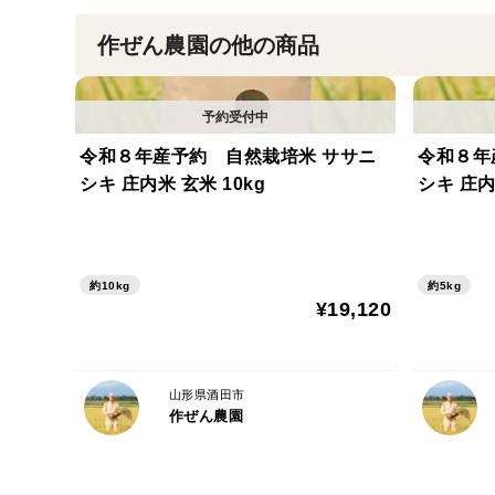
作ぜん農園の他の商品
令和８年産予約 自然栽培米 ササニ
令和８年
シキ 庄内米 玄米 10kg
シキ 庄内
約10kg
約5kg
¥19,120
山形県酒田市
作ぜん農園