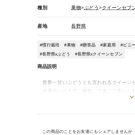
種別
果物
ぶどう
クイーンセブ
産地
長野県
慣行栽培
果物
贈答品
家庭用
ビニ
長野県xぶどう
長野県xクイーンセブン
商品説明
世界一甘いぶどうとも言われるクイーン
赤系のぶどうで、種無しで皮ごと食べられ
らず、甘さが強く、シャインマスカット と
※まれに種が残っていたりすることがあ
銀乃果では、クイーンセブンの品質や食味
この商品のことをお友達にもシェアしませんか
ハウス栽培をしています。