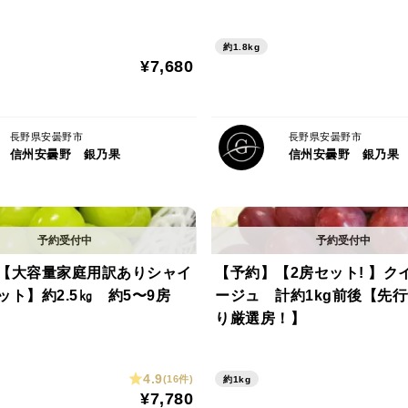
約1.8kg
¥7,680
長野県安曇野市
長野県安曇野市
信州安曇野 銀乃果
信州安曇野 銀乃果
【大容量家庭用訳ありシャイ
【予約】【2房セット! 】ク
ット】約2.5㎏ 約5〜9房
ージュ 計約1kg前後【先
り厳選房！】
4.9
(16件)
約1kg
¥7,780