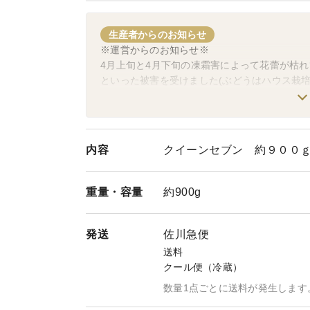
生産者からのお知らせ
※運営からのお知らせ※
4月上旬と4月下旬の凍霜害によって花蕾が枯れ
といった被害を受けました(ぶどうはハウス栽
それにより、今年の全生産量は大きく落ち込み
す。つきましては、皆様にこの事をご周知頂き
願いしたいと考えておりますとのことです。
信州安曇野 銀乃果さんを食べて応援！よろし
内容
クイーンセブン 約９００
重量・
容量
約900g
発送
佐川急便
送料
クール便（冷蔵）
数量1点ごとに送料が発生します