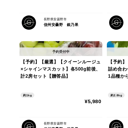
長野県安曇野市
信州安曇野 銀乃果
【予約】【厳選】【クイーンルージュ
【予約】
×シャインマスカット】各500g前後、
詰め合わせ】
計2房セット【贈答品】
1品種か
約1kg
約2.8kg
¥5,980
長野県安曇野市