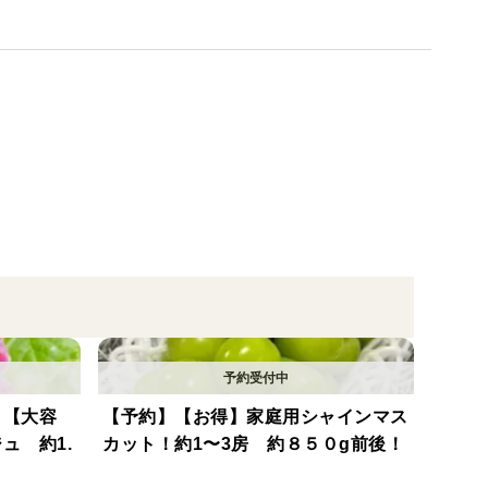
害から守る事で、より上質なクイーンセブンが作られ
ら厳選した、上質なクイーンセブンを順次丁寧に梱包
いただきます。
しまう可能性があります。特にクイーンセブンは脱
てさせていただきますが、品種の特性上、何卒予めご
が懸念されますのでご注文をお受け出来かねます。
ひご検討下さい。
】【大容
【予約】【お得】家庭用シャインマス
ュ 約1.
カット！約1〜3房 約８５０g前後！