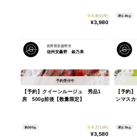
4.9
(21件)
約1.8kg
¥3,980
長野県安曇野市
信州安曇野 銀乃果
【予約】クイーンルージュ 秀品1
【予約】
房 500g前後【数量限定】
ンマスカ
4.7
(13件)
約500g
約2.5kg
¥3,580