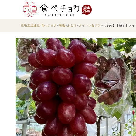
産地直送通販 食べチョク
果物
ぶどう
クイーンセブン
【予約】【極甘】クイ