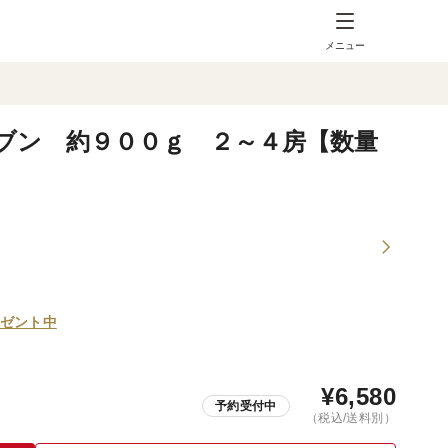
メニュー
ブン 約９００ｇ ２～４房【数量
ゼント中
¥
6,580
予約受付中
（税込/送料別）