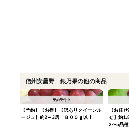
信州安曇野 銀乃果の他の商品
【予約】【お得】【訳ありクイーンル
【お任せ
ージュ】約2～3房 ８００ｇ以上
せ】約1.8kg(
2〜5品