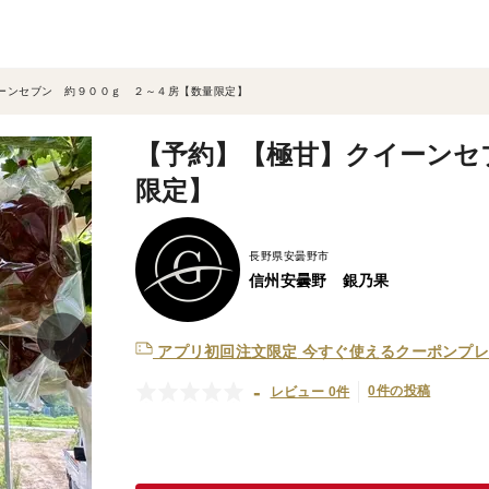
ーンセブン 約９００ｇ ２～４房【数量限定】
【予約】【極甘】クイーンセ
限定】
長野県安曇野市
信州安曇野 銀乃果
アプリ初回注文限定
今すぐ使えるクーポンプレ
-
0件の投稿
レビュー 0件