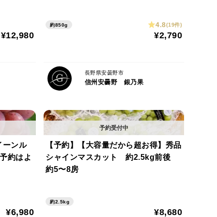
4.8
(19件)
約850g
¥12,980
¥2,790
長野県安曇野市
信州安曇野 銀乃果
イーンル
【予約】【大容量だから超お得】秀品
行予約はよ
シャインマスカット 約2.5kg前後
約5〜8房
約2.5kg
¥6,980
¥8,680