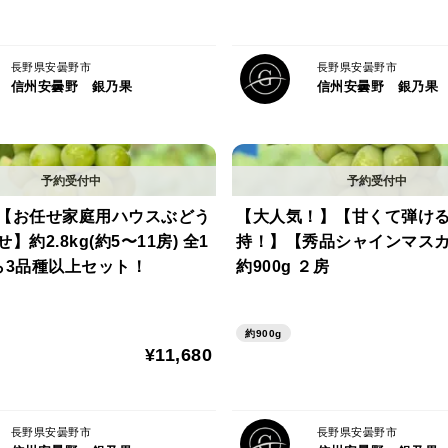
長野県安曇野市
長野県安曇野市
信州安曇野 銀乃果
信州安曇野 銀乃果
【お任せ家庭用ハウスぶどう
【大人気！】【甘くて弾け
約2.8kg(約5〜11房) 全1
持！】【秀品シャインマス
ら3品種以上セット！
約900g ２房
約900g
¥11,680
長野県安曇野市
長野県安曇野市