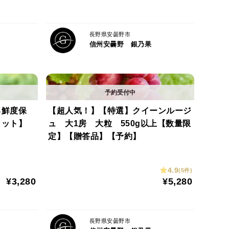
長野県安曇野市
信州安曇野 銀乃果
る鮮度保
【超人気！】【特選】クイーンルージ
カット】
ュ 大1房 大粒 550g以上【数量限
定】【贈答品】【予約】
4.9
(5件)
¥3,280
¥5,280
長野県安曇野市