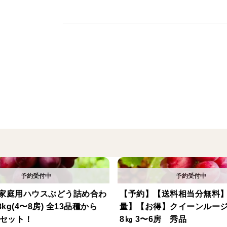
水分量をしっかりと管理し、雨など様々な
ます。
そうした手間をかけて、収穫に至った中か
し発送致します。
※鮮度維持のためクール便指定とさせて
※配送時、揺れなどによって稀に脱粒して
粒しやすいため、梱包には十分に気をつけ
容赦下さい。
※沖縄、離島などへの発送は、果物の傷み
予めご了承下さい。
※贈答用の梱包を致します。贈り物にぜ
※写真の無断転載禁止。
家庭用ハウスぶどう詰め合わ
【予約】【送料相当分無料
4〜8房) 全13品種から
量】【お得】クイーンルージ
種セット！
8㎏ 3〜6房 秀品