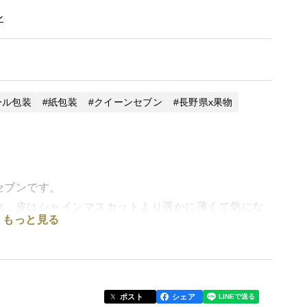
ン
ール包装
紙包装
クイーンセブン
長野県x果物
セブンです。
、皮はシャインマスカットより遥かに薄くて気にな
もっと見る
は違って濃厚で砂糖菓子のようです！
ることをご了承下さい。
をより極め、糖度を高めるために、露地ではなく、
ポスト
シェア