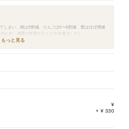
てしまい、桃は9割減、りんごは5〜6割減、梨はほぼ壊滅
培のため、凍霜の対策がなんとか出来ました)。
、特に桃の出荷は出来ないのではないかと思われるほどで
もっと見る
、お気持ちだけでも構いませんので、ご理解ご協力の程お
くお願いいたします。
ｇ
¥
+
¥
330
。