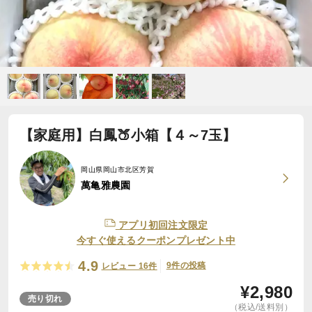
【家庭用】白鳳🍑小箱【４～7玉】
岡山県岡山市北区芳賀
萬亀雅農園
アプリ初回注文限定
今すぐ使えるクーポンプレゼント中
4.9
9件の投稿
レビュー 16件
¥
2,980
売り切れ
（税込/送料別）