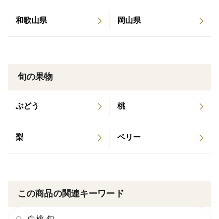
◾️桃づくりへのこだわり
和歌山県
岡山県
畑に適した自家製堆肥を使用し、土壌に酵素を撒き微生
物を繁殖させることで、桃の木本来の力を最大限に生か
す栽培方法を追求しています！
また樹幹部には敷き藁を施し、自然由来の物を使用して
旬の果物
栽培しています。
純粋な自然の恵みを受けた、安心で美味しい岡山の白桃
を皆様へお届けいたします。
ぶどう
桃
◾️注文に際しての注意点（配送方法や納期指定など）
梨
ベリー
桃はとてもデリケートな果物です。
配送中の取り扱いによりうちみや傷等が発生する可能性
がありますのでご了承くださいませ。
また、熟れ具合を見ながら収穫している為、日時指定は
この商品の関連キーワード
お受けできません。
※お届け日当日の受け取りをお願い致します。
白桃 旬