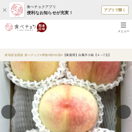
食べチョクアプリ
アプリで開く
便利なお知らせが充実！
メニュー
産地直送通販 食べチョク
果物
桃
白桃
【家庭用】白鳳🍑小箱【４～7玉】