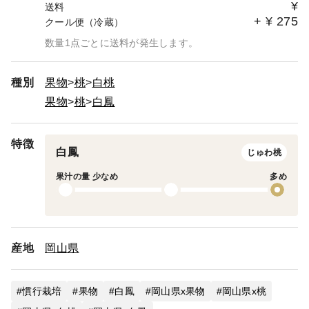
¥
送料
+
¥
275
クール便（冷蔵）
数量1点ごとに送料が発生します。
種別
果物
桃
白桃
果物
桃
白鳳
特徴
白鳳
じゅわ桃
果汁の量 少なめ
多め
産地
岡山県
慣行栽培
果物
白鳳
岡山県x果物
岡山県x桃