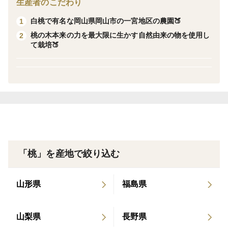
生産者のこだわり
味は贈答用と変わりませんので美味しく頂けます。
白桃で有名な岡山県岡山市の一宮地区の農園🍑
1
桃の木本来の力を最大限に生かす自然由来の物を使用し
2
◾️品種・味の特徴
て栽培🍑
白鳳
ほどよい甘味があり、酸味は控えめです。
果汁が豊富でとろけるような口当たりが特徴の品種で
す。（当たり外れはあります）
岡山の桃は一つ一つ手作業で袋をかけていく袋掛栽培に
より、日光や虫などから桃を守り、白い桃を作っていま
す。
「桃」を産地で絞り込む
◾️数量、分量の目安
山形県
福島県
小玉〜大玉サイズ 4玉〜7玉
※大きさにより異なります
山梨県
長野県