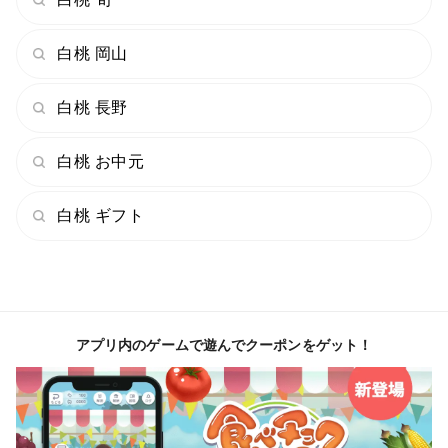
※桃の痛み進行をなるべく遅らせるためクール便での発
送になります。
白桃 岡山
◾️ 萬亀雅農園 について
白桃 長野
当園は2017年に先代から桃の園地を受け継ぎ開園しま
した。
白桃 お中元
「晴の国おかやま」で有名なとおり、果樹栽培に適した
恵まれた日照時間と、排水性に優れた土壌を有し、古く
白桃 ギフト
から白桃の生産が行われてきた岡山県岡山市の一宮地区
で桃づくりをしております。
アプリ内のゲームで遊んでクーポンをゲット！