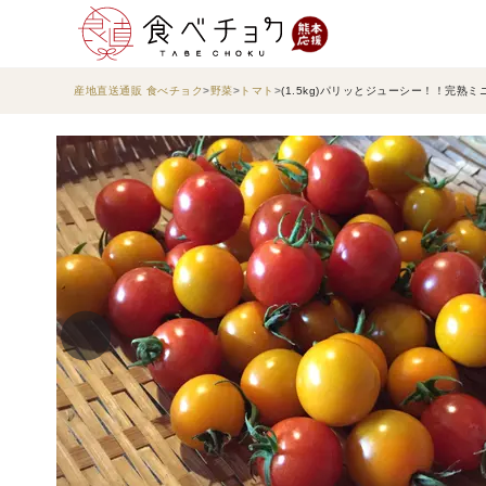
産地直送通販 食べチョク
野菜
トマト
(1.5kg)パリッとジューシー！！完