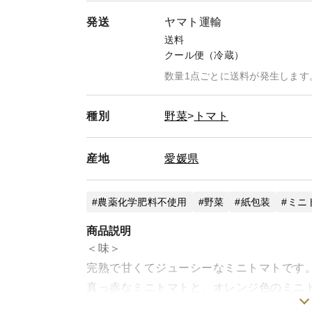
発送
ヤマト運輸
送料
クール便（冷蔵）
数量1点ごとに送料が発生します
種別
野菜
トマト
産地
愛媛県
農薬化学肥料不使用
野菜
紙包装
ミニ
商品説明
＜味＞
完熟で甘くてジューシーなミニトマトです
真っ赤なミニトマトと、オレンジ色のミニ
サラダやお弁当も可愛く飾れます(^_^)