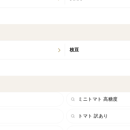
枝豆
ミニトマト 高糖度
トマト 訳あり