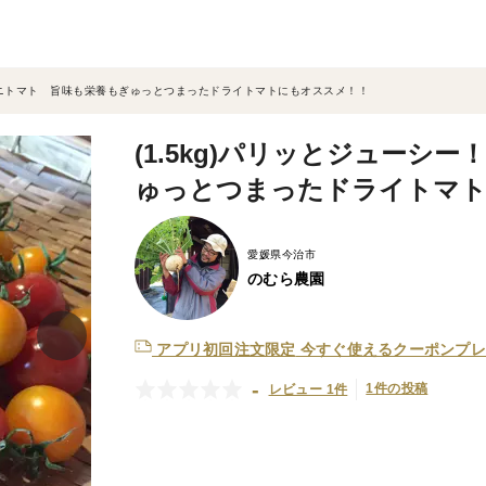
熟ミニトマト 旨味も栄養もぎゅっとつまったドライトマトにもオススメ！！
(1.5kg)パリッとジュー
ゅっとつまったドライトマト
愛媛県今治市
のむら農園
アプリ初回注文限定
今すぐ使えるクーポンプレ
-
1件の投稿
レビュー 1件