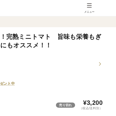
メニュー
シー！！完熟ミニトマト 旨味も栄養もぎ
にもオススメ！！
ゼント中
¥
3,200
売り切れ
（税込/送料別）