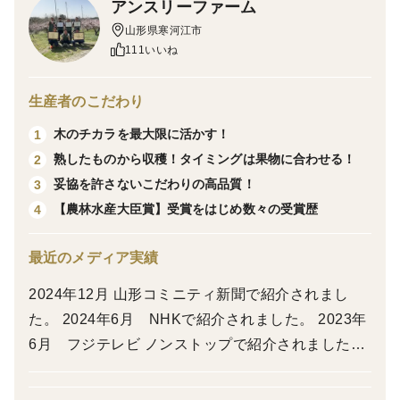
アンスリーファーム
『 農林水産大臣賞受賞 』
山形県寒河江市
111いいね
寒河江西村山さくらんぼ品評会
６連覇 『 最優秀賞受賞 』
生産者のこだわり
木のチカラを最大限に活かす！
1
アンスリーファームは平成29年・令和2年・3年に、山
熟したものから収穫！タイミングは果物に合わせる！
2
形県さくらんぼ品評会にて山形県第1位の農林水産大臣
妥協を許さないこだわりの高品質！
3
賞をはじめ、さがえ西村山さくらんぼ品評会では6年連
【農林水産大臣賞】受賞をはじめ数々の受賞歴
4
続最優秀賞受賞、2024年には山形セレクションに
認定され、その他数多く受賞いたしました。
最近のメディア実績
2024年12月 山形コミニティ新聞で紹介されまし
栽培期間中化学肥料や除草剤を使用せず有機肥料のみを
た。 2024年6月 NHKで紹介されました。 2023年
使用し栽培しています。
6月 フジテレビ ノンストップで紹介されました。
『人にやさしく』『果樹にやさしく』を目標に掲げ、安
2022年6月 山形テレビ局で紹介されました。 202
心・安全な農作物を育てるため化学農薬を減らす努力を
1年6月 山形県さくらんぼ品評会1位 2年連続最