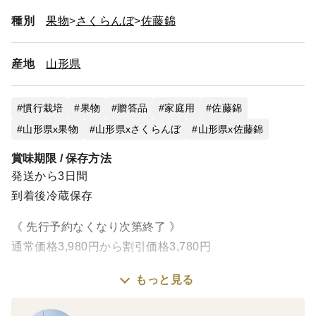
種別
果物
さくらんぼ
佐藤錦
産地
山形県
慣行栽培
果物
贈答品
家庭用
佐藤錦
山形県x果物
山形県xさくらんぼ
山形県x佐藤錦
賞味期限 / 保存方法
発送から3日間
到着後冷蔵保存
《 先行予約なくなり次第終了 》
通常価格3,980円から割引価格3,780円
もっと見る
平成29年度・令和2年度・令和3年度・令和7年度
山形県さくらんぼ品評会 山形県１位