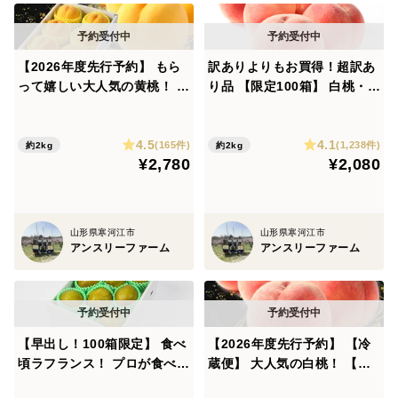
一番いい時期に発送を行うため、着日指定不可となりま
す。
【2026年度先行予約】 もら
訳ありよりもお買得！超訳あ
収穫時期が天候の影響により変動し、お届け時期が前後
って嬉しい大人気の黄桃！ 特
り品 【限定100箱】 白桃・黄
秀品 品種おまかせ 約2㎏ （5
桃 品種おまかせ 約2㎏（4玉
する場合がございます。
玉～8玉） MOKK01-01-01
～10玉） 9月上旬～9月下旬
異常気象の影響で収穫できなかった場合、ご注文がキャ
4.5
4.1
頃発送 TY01-01-01
(165件)
(1,238件)
約2kg
約2kg
ンセルとなることがございます。
¥2,780
¥2,080
ご注文順に順次発送いたします。着日指定は承ることが
できません。
山形県寒河江市
山形県寒河江市
投稿版、備考欄にご希望を表記いただいた際、ご回答で
アンスリーファーム
アンスリーファーム
きない場合がございます。
その際は、下記URL「食べチョクお問い合わせ」よりお
問い合わせください。
【早出し！100箱限定】 食べ
【2026年度先行予約】 【冷
上記の内容をご理解いただき、予めご了承のうえお買い
頃ラフランス！ プロが食べ頃
蔵便】 大人気の白桃！ 【特
まで追熟！ 【 訳あり品 ラフ
秀品】 品種おまかせ 約2㎏
求めください。