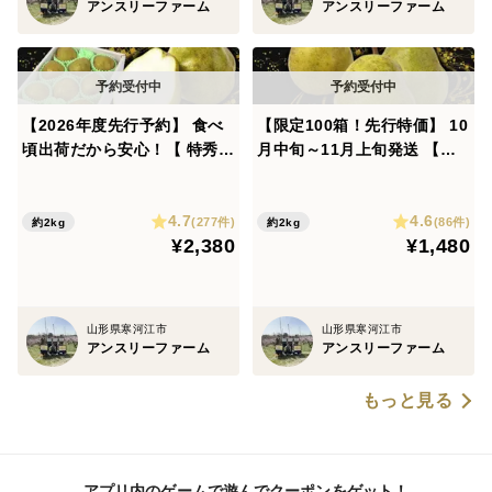
アンスリーファーム
アンスリーファーム
【2026年度先行予約】 食べ
【限定100箱！先行特価】 10
頃出荷だから安心！【 特秀品
月中旬～11月上旬発送 【早
ラ・フランス！洋梨】 約2㎏
出し洋梨品種おまかせ】 プロ
贈答・ギフト （5玉～9玉
が食べ頃まで追熟！ 秀品 約2
4.7
4.6
入） R3-01-01
㎏ 家庭用・おすそ分けに丁度
(277件)
(86件)
約2kg
約2kg
¥2,380
¥1,480
いい！ R07-01-01
山形県寒河江市
山形県寒河江市
アンスリーファーム
アンスリーファーム
もっと見る
アプリ内のゲームで遊んでクーポンをゲット！