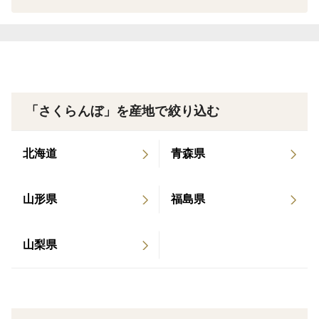
しています。
優秀賞受賞 各テレビ局、各新聞社で紹介されまし
た。 2020年6月 山形県さくらんぼ品評会1位 各
《さくらんぼのこだわり》
テレビ局、各新聞社で紹介されました。 2017年6
◎量より質！収穫量は一般農家の約半分
月 山形県さくらんぼ品評会1位 各テレビ局、各
生育を見ながら3回ものふるいにかけ、木に生らせる実
新聞社で紹介されました。
を厳選しています。
「さくらんぼ」を産地で絞り込む
◎こだわりの土づくり
北海道
青森県
化学肥料や除草剤を一切使用せず有機肥料のみを使用し
栽培しています。
山形県
福島県
園地ごとに土壌分析を行い、土の栄養素を数値化し果樹
が求めている必要な分だけを施肥しています。
山梨県
◎収穫タイミングの見極め
朝採り厳守！気温が低く実に張りがあるうちに収穫し、
即日発送いたします。