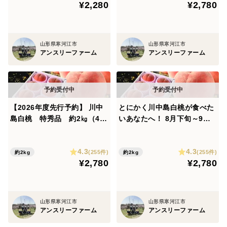
¥2,280
¥2,780
《 商品詳細 》
さくらんぼ佐藤錦 秀品 Lサイズ以上 300g
山形県寒河江市
山形県寒河江市
アンスリーファーム
アンスリーファーム
《発送時期目安》
佐藤錦：6月中旬～6月下旬頃
＜さくらんぼの等級・階級について＞
【2026年度先行予約】 川中
とにかく川中島白桃が食べた
島白桃 特秀品 約2㎏（4玉
いあなたへ！ 8月下旬～9月
山形県の基準に合わせ規格を分けております。
～8玉） 8月下旬～9月中旬頃
中旬頃発送 ★特秀品★ 白桃
等級：特秀（着色70%以上）＞秀（着色60%以上）＞優
発送 MNKT01-01-01
約2㎏ （5玉～8玉） KANK0
（着色50%以上）
4.3
4.3
1-01-01
(255件)
(255件)
約2kg
約2kg
¥2,780
¥2,780
＜注意事項＞ 《※ご購入前に必ずお読みください》
山形県寒河江市
山形県寒河江市
※6月中旬から6月下旬にかけて、ご注文いただいた順に
アンスリーファーム
アンスリーファーム
順次発送いたします。