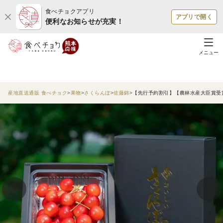
食べチョクアプリ
アプリで開く
便利なお知らせが充実！
メニュー
産地直送通販 食べチョク
果物
さくらんぼ
佐藤錦
【先行予約割引】【農林水産大臣賞受賞園地