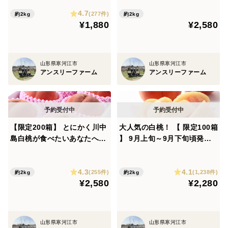
ランス！】 約2㎏ ご家庭用や
（4玉～8玉） 8月下旬～9月
4.7
おすそ分けに丁度いい！ R06
中旬頃発送 MSK01-01-01
(277件)
約2kg
約2kg
¥1,880
¥2,580
-01-01
※品質保証について
さくらんぼは非常にデリケートな果物です。
商品は目視による検品を行い、万全を期しております
山形県寒河江市
山形県寒河江市
アンスリーファーム
アンスリーファーム
が、万が一商品に不備がございました際には、
画像をご用意いただき、お届け予定日から3日以内に下
記URLより食べチョク事務局へご連絡ください。
※必ず商品の状態がわかる写真を添付してください。
【限定200箱】 とにかく川中
大人気の白桃！ 【 限定100箱
食べチョクお問い合わせ
島白桃が食べたいあなたへ！
】 9月上旬～9月下旬頃発送
https://www.tabechoku.com/inquiry/new?
8月下旬～9月中旬頃発送
訳あり品 白桃 約2㎏ （4玉～
【訳あり品】 白桃 約2㎏（4
9玉） 家庭用 MG04-01-01
category=repayment
4.3
4.1
玉～9玉） 家庭用 MSTK01-0
(255件)
(1,238件)
約2kg
約2kg
¥2,580
¥2,280
1-01
※画像はイメージ写真です。
予告なくパッケージが変更になる場合がございますので
予めご了承ください。
山形県寒河江市
山形県寒河江市