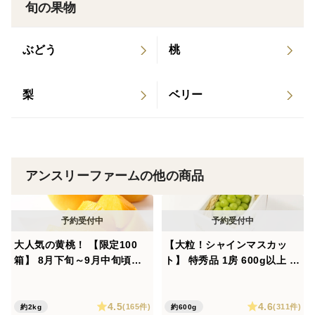
旬の果物
収穫前に糖度センサーによる確認と食味を行い、合格し
た物だけを収穫しています。
ぶどう
桃
◎発送前の2重検品
アンスリーファームでは最初と最後の2重検品作業をお
梨
ベリー
こなっています。
さくらんぼは非常にデリケートな果物です。
詰めた後は全方向から確認できるよう必ずパックに詰め
ています。
アンスリーファームの他の商品
パック詰め時に問題がなくとも、収穫時の圧力による傷
みは時間とともに滲み黒ずみが出てきます。
大人気の黄桃！ 【限定100
【大粒！シャインマスカッ
それを一粒ずつ取り除き、限りなくゼロにするため時間
箱】 8月下旬～9月中旬頃発
ト】 特秀品 1房 600g以上 化
をおいてから2回目の検品を行っております。
送 訳あり品 黄桃 約2㎏ （4
学肥料・除草剤不使用 山形県
①パック詰め時の検品
玉～9玉） 家庭用 MKW01-0
産 SHA01-01
②梱包直前にパックを持ち上げ全方向から再検品
4.5
4.6
1-01
(165件)
(311件)
約2kg
約600g