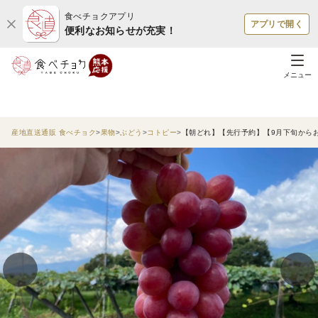
食べチョクアプリ
アプリで開く
便利なお知らせが充実！
メニュー
産地直送通販 食べチョク
果物
ぶどう
コトピー
【朝どれ】【先行予約】【9月下旬からお届