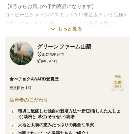
【9月からお届けの予約商品になります】
コトピーはシャインマスカットと甲斐乙女という品種を
交配して生まれた「赤いシャイン」の系統品種です。
もっと見る
甘味と酸味のバランスがよく、果肉はしまり多汁で、皮
グリーンファーム山梨
ごと召し上がれるブドウです。甲斐路という昔からある
山梨県甲州市
不動の人気の赤色ぶどうがありますが、その血を受け継
46いいね
いでいますので、とても美味しいです！
果物
食べチョクAWARD受賞歴
気象状況により色がそろって赤くなっていない場合があ
受賞回数 1回
りますが、味わいには問題ありませんのでご了承くださ
い。
生産者のこだわり
環境に配慮した独自の栽培方法〜新短梢(しんたんしょ
1
今季最後、数量限定の販売になりますので、早いもの勝
う)栽培と 草生(そうせい)栽培
ちです！
大地と太陽の恵みたっぷりの健全な果実
2
当園で作っている果実たちをご紹介！
3