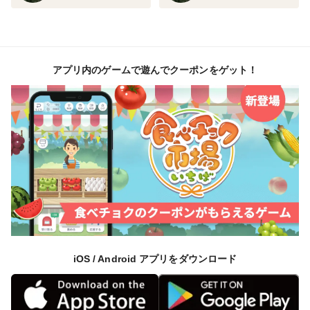
さい。商品の一部(痛んでいない部分)でも手をつけてし
まうと補償がきかなくなってしまうため、代替え品お届
けの対応ができなくなる場合がございます。
代替え品と痛んだ商品を交換するかたちで補償が完了致
アプリ内のゲームで遊んでクーポンをゲット！
しますので、お手数ですが代替え品がお手元に届くまで
は痛んだ商品をそのままの状態で保管していただき、代
替え品をお届けする配達員さんにお渡しするようお願い
致します。
輸送時の状況などて房から粒が1〜3粒ほど脱粒してしま
う場合はございます。3粒程度までの脱粒は不可抗力と
させていただいておりますので、何卒ご理解のほどよろ
しくお願い致します。
iOS / Android アプリをダウンロード
発送4日前以降のお届け日指定の変更はお受けできませ
んので何卒よろしくお願い致します。