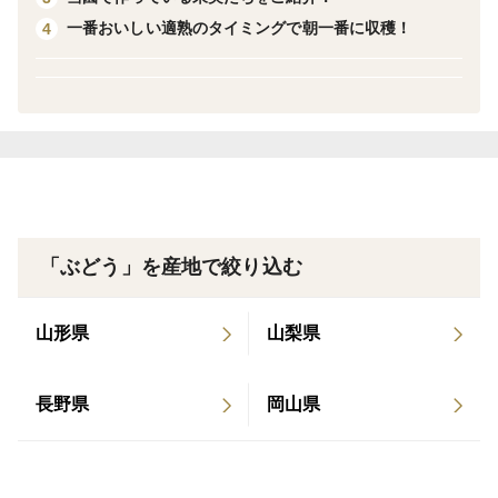
＊種なし
一番おいしい適熟のタイミングで朝一番に収穫！
4
​＊お届け予定（熟期）：9月下旬
＊1箱1kg以上で2〜3房
お届け指定日は9月25日以降での設定をお願い致しま
す。
天候の影響を受けやすい露地栽培のため、登熟期の気象
「ぶどう」を産地で絞り込む
状況次第では、お客さまのお届け指定日でのお届けがで
きない場合もございます。
山形県
山梨県
その場合はこちらより改めてお届け日をご連絡致します
が、その際のお届け日時のご指定には原則応えることが
できませんのでご了承ください。
長野県
岡山県
＝＝＝当園のブドウ＝＝＝
当園のブドウは化学肥料は一切使わず、農薬の使用も山