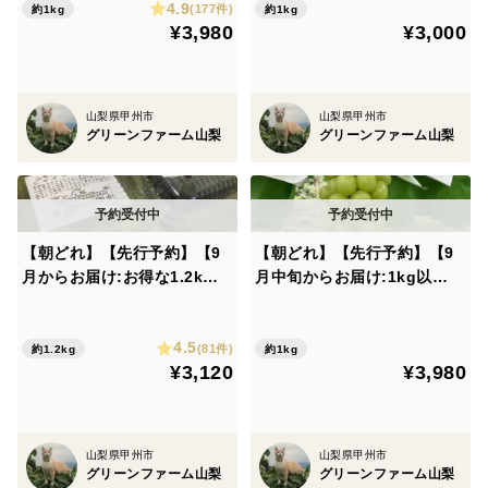
4.9
(177件)
約1kg
約1kg
当園は国連で採択されたSDGsに賛同し、ビニール資材
¥3,980
¥3,000
は極力使用せず、雨除けビニールやハウスは一切使用し
ない露地栽培にこだわり、ぶどうを雨から守るカサはリ
ユース可能なタイベックカサを使用しています。剪定し
山梨県甲州市
山梨県甲州市
た枝類も焼却処分せずにそのまま細かく切って畑に戻し
グリーンファーム山梨
グリーンファーム山梨
て循環させています。
梱包には細心の注意を払って発送していますが、商品の
【朝どれ】【先行予約】【9
【朝どれ】【先行予約】【9
安全を100%保証するものではありません。輸送中の不
月からお届け:お得な1.2k
月中旬からお届け:1kg以
測の事態などで商品の一部が痛む場合もございますので
g！】ブドウミックス粒200g
上！】マスカサーティーン 1
ご了承ください。
パック〜シャインマスカット
kg箱
4.5
入り〜(1セット6パック1.2k
可能であれば、到着時にその場で商品の状態を配達員さ
(81件)
約1.2kg
約1kg
¥3,120
¥3,980
g)
んと確認されることをお勧めします。
万が一、商品に痛みが生じていた場合は、そのままの状
山梨県甲州市
山梨県甲州市
態で写真撮影し、食べチョク運営事務局までご連絡くだ
グリーンファーム山梨
グリーンファーム山梨