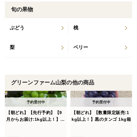
梨県基準よりも減らして最低限(50%以下)に留めていま
旬の果物
すので、房の形が不揃いであったりする場合があります
が、そのぶん見た目よりも中身(農薬などを減らしての
ぶどう
桃
安全性と味わい)を追求させていただいておりますので
ご了承ください。
梨
ベリー
食べチョク公式 You Tubeにてインタビュー動画公開
中！
グリーンファーム山梨の他の商品
【朝どれ】【先行予約】【9
【朝どれ】【数量限定販売:1
月からお届け:1kg以上！】シ
kg以上！】黒のタンゴ 1kg箱
ャインマスカット 1kg箱